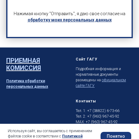
Нажимая кнопку "Отправить", я даю свое согласие на
обработку моих персональных данных
ПРИЕМНАЯ
Сайт ГАГУ
КОМИССИЯ
Подробная информация и
нормативные документы
размещены на
официальном
Политика обработки
сайте ГАГУ
персональных данных
Контакты
Тел. 1: +7 (38822) 6-73-66
Тел. 2: +7 (960) 967-45-92
MAX: +7 (960) 967-45-92
E-mail: prikom@gasu.ru
Используя сайт, вы соглашаетесь с применением
Понятно
файлов cookie в соответствии с
Политикой